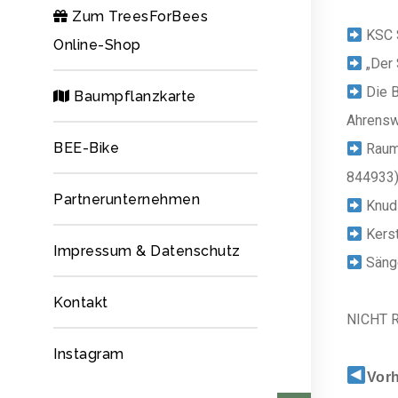
Zum TreesForBees
KSC S
Online-Shop
„Der 
Die B
Baumpflanzkarte
Ahrens
BEE-Bike
Rauma
844933
Partnerunternehmen
Knud 
Kerst
Impressum & Datenschutz
Sänge
Kontakt
NICHT 
Instagram
Vorh