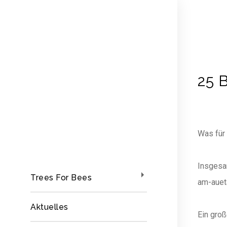
25 
Was für 
Insgesa
Trees For Bees
am-aueta
Aktuelles
Ein gro