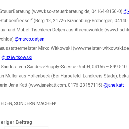
teuerBeratung (www.ksc-steuerberatung.de, 04164-8156-0)
@k
Stubbenfresser“ (Berg 13, 21726 Kranenburg-Brobergen, 04140 
au- und Möbel-Tischlerei Detjen aus Ahrenswohlde (www.tischle
wohlde)
@marco.detjen
usstattermeister Mirko Witkowski (www.meister-witkowski.de,
)
@itziwitkowski
Sanders von Sanders-Supply-Service GmbH, 04166 – 899 510,
in Müller aus Hollenbeck (Bei Harsefeld, Landkreis Stade), beka
rin Jane Katt (www.janekatt.com, 0176-23157115)
@jane.katt
REDEN, SONDERN MACHEN!
eriger Beitrag