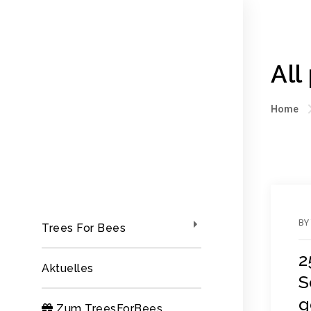
All
Home
BY
Trees For Bees
2
Aktuelles
S
g
Zum TreesForBees