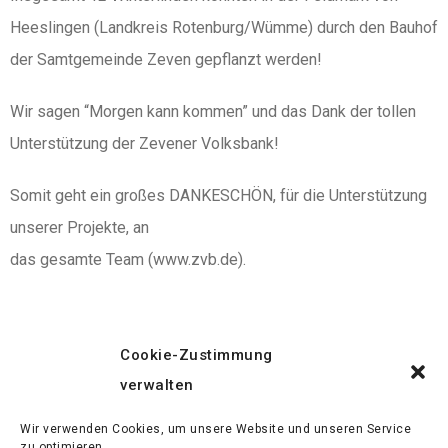
Heeslingen (Landkreis Rotenburg/Wümme) durch den Bauhof
der Samtgemeinde Zeven gepflanzt werden!
Wir sagen “Morgen kann kommen” und das Dank der tollen
Unterstützung der Zevener Volksbank!
Somit geht ein großes DANKESCHÖN, für die Unterstützung
unserer Projekte, an
das gesamte Team (www.zvb.de).
Cookie-Zustimmung
Vorheriger Beitrag
verwalten
TAGS:
Ahlerstedt
Bäume
Eichen
Wir verwenden Cookies, um unsere Website und unseren Service
zu optimieren.