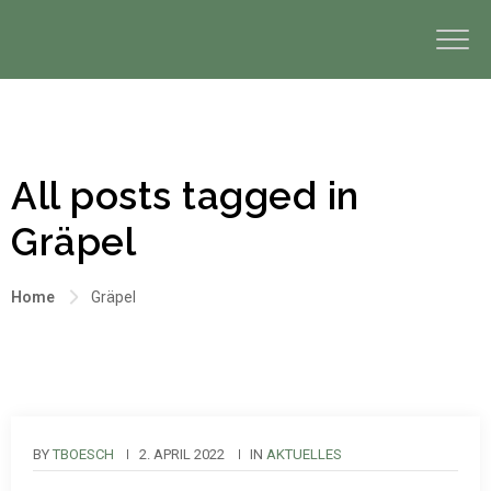
All posts tagged in
Gräpel
Home
Gräpel
BY
TBOESCH
2. APRIL 2022
IN
AKTUELLES